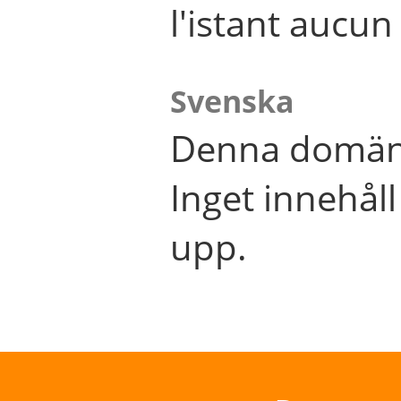
l'istant aucu
Svenska
Denna domän 
Inget innehål
upp.